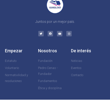
Juntos por un mejor país.
Empezar
Nosotros
De interés
Estatuto
Fundación
Noticias
Voluntario
Pedro Cenas -
Eventos
Fundador
Normativilidad y
Contacto
resoluciones
Fundamentos
Ética y disciplina