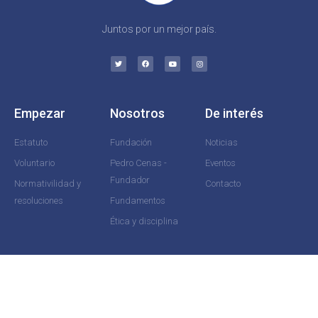
Juntos por un mejor país.
Empezar
Nosotros
De interés
Estatuto
Fundación
Noticias
Voluntario
Pedro Cenas -
Eventos
Fundador
Normativilidad y
Contacto
resoluciones
Fundamentos
Ética y disciplina