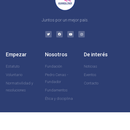
Juntos por un mejor país.
Empezar
Nosotros
De interés
Estatuto
Fundación
Noticias
Voluntario
Pedro Cenas -
Eventos
Fundador
Normativilidad y
Contacto
resoluciones
Fundamentos
Ética y disciplina