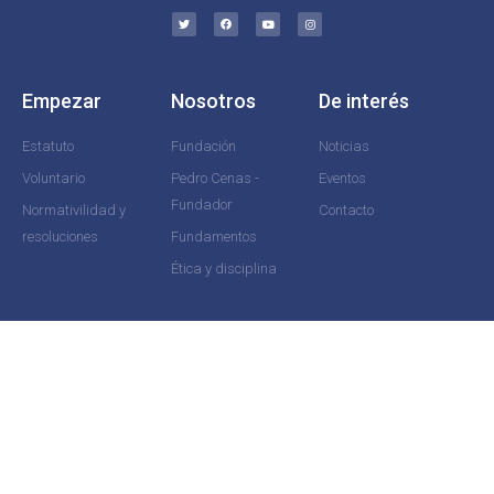
Empezar
Nosotros
De interés
Estatuto
Fundación
Noticias
Voluntario
Pedro Cenas -
Eventos
Fundador
Normativilidad y
Contacto
resoluciones
Fundamentos
Ética y disciplina