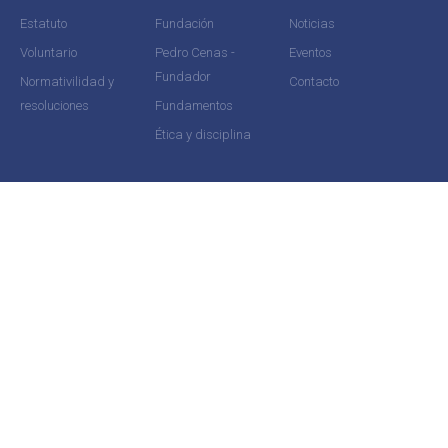
Estatuto
Fundación
Noticias
Voluntario
Pedro Cenas -
Eventos
Fundador
Normativilidad y
Contacto
resoluciones
Fundamentos
Ética y disciplina