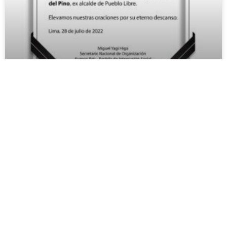
Lamentamos el sensible fallecimiento
de don Ángel Tacchino del Pino
Lamentamos el sensible fallecimiento de don Ángel
Tacchino del Pino, Regidor de Lima Metropolitana, ex
Alcalde de Pueblo Libre y Antiguo Scout del Grupo Scout
Callao N° 3 «David Livingstone».
LEER MÁS
29/07/2022